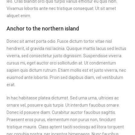
leo. Cras blandit orci quis turpis varius efficitur eu quis nibh.
Vivamus lobortis ante nec tristique consequat. Ut sit amet
aliquet enim.
Anchor to the northern island
Donec sit amet porta odio. Fusce dictum tortor vitae nisl
hendrerit, id gravida nisl lacinia. Quisque mattis lacus sed lectus
viverra, sed consectetur justo dignissim. Suspendisse viverra
cursus mi, eget auctor orci sollicitudin at. Ut condimentum
sapien quis dictum rutrum. Etiam mollis est et justo viverra, nec
euismod ante lobortis. Proin sed dapibus diam, vel vestibulum
erat.
In hac habitasse platea dictumst. Sed urna urna, ultricies ac
ornare vel, posuere quis turpis. Ut interdum faucibus ornare.
Donec id posuere diam. Curabitur auctor faucibus sagittis.
Praesent eros purus, elementum non purus non, tincidunt
tristique mauris. Class aptent taciti sociosqu ad litora torquent
per conubia nostra, per inceptos himenaeos. Nunc faucibus