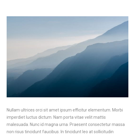
Nullam ultrices orci sit amet ipsum efficitur elementum. Morbi
imperdiet luctus dictum. Nam porta vitae velit mattis
malesuada. Nunc id magna urna. Praesent consectetur massa
non risus tincidunt faucibus. In tincidunt leo at sollicitudin