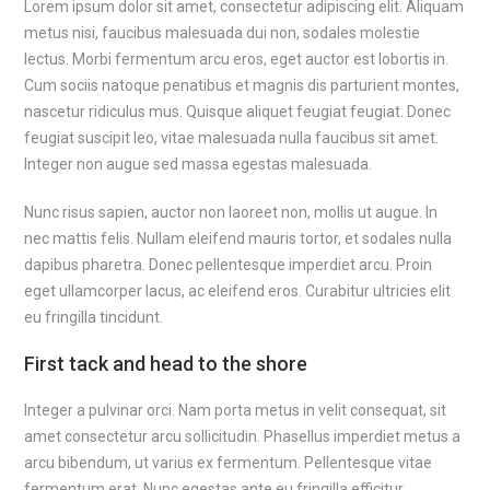
Lorem ipsum dolor sit amet, consectetur adipiscing elit. Aliquam
metus nisi, faucibus malesuada dui non, sodales molestie
lectus. Morbi fermentum arcu eros, eget auctor est lobortis in.
Cum sociis natoque penatibus et magnis dis parturient montes,
nascetur ridiculus mus. Quisque aliquet feugiat feugiat. Donec
feugiat suscipit leo, vitae malesuada nulla faucibus sit amet.
Integer non augue sed massa egestas malesuada.
Nunc risus sapien, auctor non laoreet non, mollis ut augue. In
nec mattis felis. Nullam eleifend mauris tortor, et sodales nulla
dapibus pharetra. Donec pellentesque imperdiet arcu. Proin
eget ullamcorper lacus, ac eleifend eros. Curabitur ultricies elit
eu fringilla tincidunt.
First tack and head to the shore
Integer a pulvinar orci. Nam porta metus in velit consequat, sit
amet consectetur arcu sollicitudin. Phasellus imperdiet metus a
arcu bibendum, ut varius ex fermentum. Pellentesque vitae
fermentum erat. Nunc egestas ante eu fringilla efficitur.